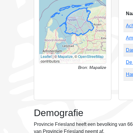
Na
Ach
Am
Da
Leaflet
|
©
Mapalize
, ©
OpenStreetMap
contributors
De 
Bron: Mapalize
Har
Demografie
Provincie Friesland heeft een bevolking van 
van Provincie Friesland neemt
af
.