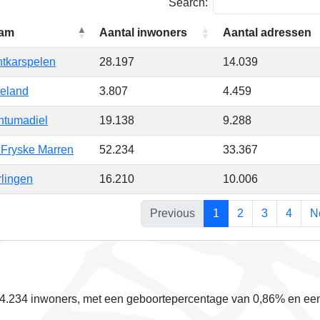
Search:
am
Aantal inwoners
Aantal adressen
tkarspelen
28.197
14.039
eland
3.807
4.459
ntumadiel
19.138
9.288
Fryske Marren
52.234
33.367
lingen
16.210
10.006
Previous
1
2
3
4
N
664.234 inwoners, met een geboortepercentage van
0,86%
en een