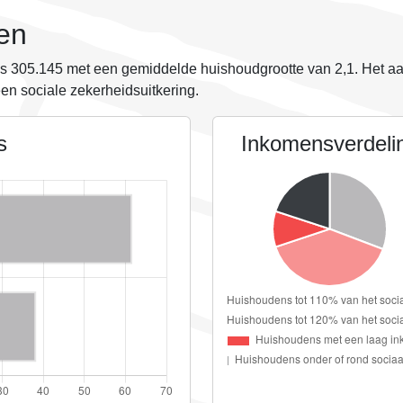
en
is
305.145
met een gemiddelde huishoudgrootte van
2,1
. Het a
en sociale zekerheidsuitkering.
s
Inkomensverdeli