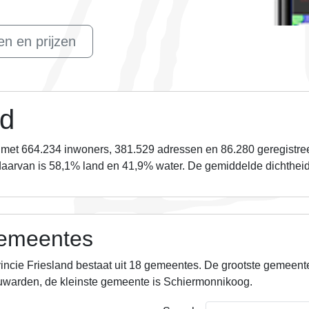
n en prijzen
nd
met 664.234 inwoners, 381.529 adressen en
86.280
geregistree
daarvan is
58,1%
land en
41,9%
water. De gemiddelde dichthei
emeentes
incie Friesland bestaat uit 18 gemeentes.
De grootste gemeente
warden, de kleinste gemeente is Schiermonnikoog.