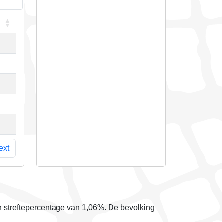
ext
 streftepercentage van
1,06%
. De bevolking