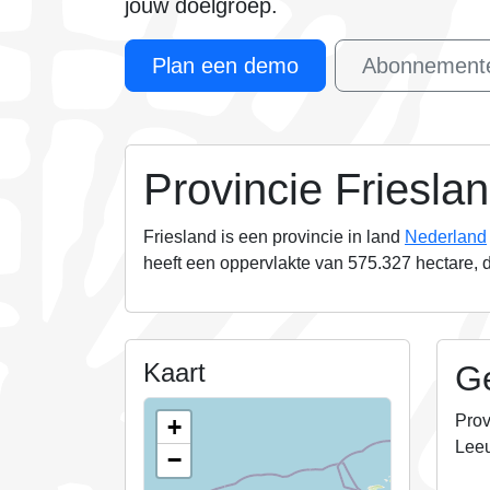
jouw doelgroep
.
Plan een demo
Abonnemente
Provincie Friesla
Friesland is een provincie in land
Nederland
heeft een oppervlakte van
575.327
hectare, 
Kaart
G
Prov
+
Leeu
−