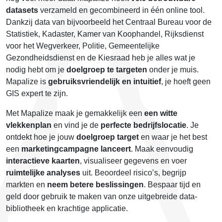
datasets
verzameld en gecombineerd in één online tool.
Dankzij data van bijvoorbeeld het Centraal Bureau voor de
Statistiek, Kadaster, Kamer van Koophandel, Rijksdienst
voor het Wegverkeer, Politie, Gemeentelijke
Gezondheidsdienst en de Kiesraad heb je alles wat je
nodig hebt om je
doelgroep te targeten
onder je muis.
Mapalize is
gebruiksvriendelijk en intuitief
, je hoeft geen
GIS expert te zijn.
Met Mapalize maak je gemakkelijk een
een witte
vlekkenplan
en vind je de
perfecte bedrijfslocatie
. Je
ontdekt hoe je jouw
doelgroep target
en waar je het best
een
marketingcampagne lanceert
. Maak eenvoudig
interactieve kaarten
, visualiseer gegevens en voer
ruimtelijke analyses
uit. Beoordeel risico’s, begrijp
markten en
neem betere beslissingen
. Bespaar tijd en
geld door gebruik te maken van onze uitgebreide data-
bibliotheek en krachtige applicatie.