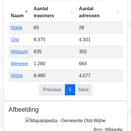
Aantal
Aantal
Naam
inwoners
adressen
Marle
65
28
Olst
8.375
4.301
Welsum
635
302
Wesepe
1.280
664
Wijhe
8.480
4.077
Previous
1
Next
Afbeelding
Bron: Wikipedia