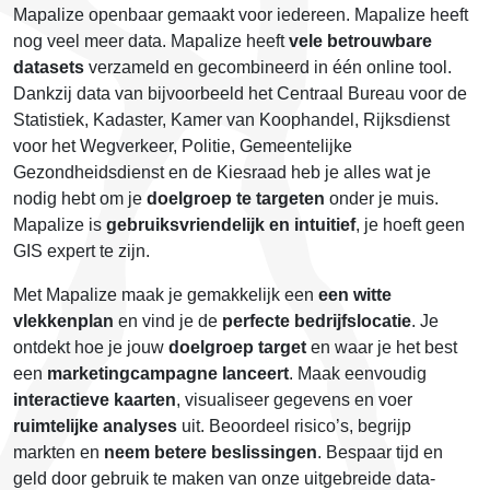
Mapalize openbaar gemaakt voor iedereen. Mapalize heeft
nog veel meer data. Mapalize heeft
vele betrouwbare
datasets
verzameld en gecombineerd in één online tool.
Dankzij data van bijvoorbeeld het Centraal Bureau voor de
Statistiek, Kadaster, Kamer van Koophandel, Rijksdienst
voor het Wegverkeer, Politie, Gemeentelijke
Gezondheidsdienst en de Kiesraad heb je alles wat je
nodig hebt om je
doelgroep te targeten
onder je muis.
Mapalize is
gebruiksvriendelijk en intuitief
, je hoeft geen
GIS expert te zijn.
Met Mapalize maak je gemakkelijk een
een witte
vlekkenplan
en vind je de
perfecte bedrijfslocatie
. Je
ontdekt hoe je jouw
doelgroep target
en waar je het best
een
marketingcampagne lanceert
. Maak eenvoudig
interactieve kaarten
, visualiseer gegevens en voer
ruimtelijke analyses
uit. Beoordeel risico’s, begrijp
markten en
neem betere beslissingen
. Bespaar tijd en
geld door gebruik te maken van onze uitgebreide data-