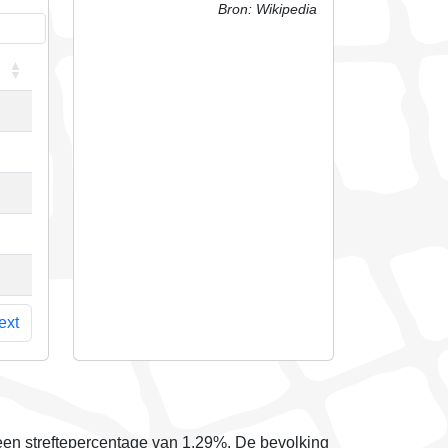
Bron: Wikipedia
ext
en streftepercentage van
1,29%
. De bevolking