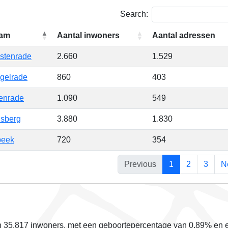
Search:
am
Aantal inwoners
Aantal adressen
stenrade
2.660
1.529
gelrade
860
403
enrade
1.090
549
lsberg
3.880
1.830
beek
720
354
Previous
1
2
3
N
 35.817 inwoners, met een geboortepercentage van
0,89%
en e