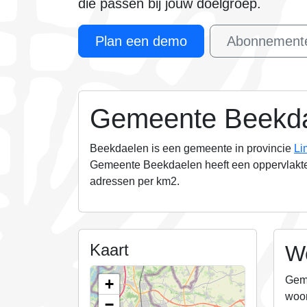
die passen bij jouw doelgroep
.
Plan een demo
Abonnemente
Gemeente Beekd
Beekdaelen is een gemeente in provincie
Li
Gemeente Beekdaelen heeft een oppervlakt
adressen per km2.
Kaart
W
Geme
+
woon
−