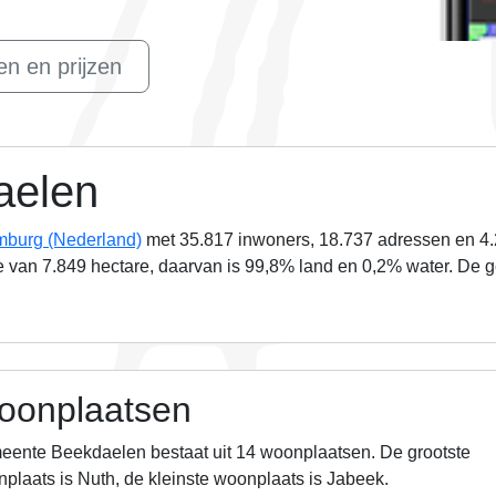
n en prijzen
aelen
mburg (Nederland)
met 35.817 inwoners, 18.737 adressen en
4
e van
7.849
hectare, daarvan is
99,8%
land en
0,2%
water. De g
oonplaatsen
ente Beekdaelen bestaat uit 14 woonplaatsen.
De grootste
plaats is Nuth, de kleinste woonplaats is Jabeek.