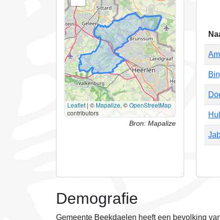
Na
Am
Bin
Do
Leaflet
|
©
Mapalize
, ©
OpenStreetMap
contributors
Hu
Bron: Mapalize
Ja
Demografie
Gemeente Beekdaelen heeft een bevolking van