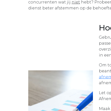
concurrenten wat jij
niet
hebt? Probeer 
dienst beter afstemmen op de behoeft
Ho
Gebru
passe
overz
in ee
Om to
beant
afne
afnem
Let o
Afnem
Maak 