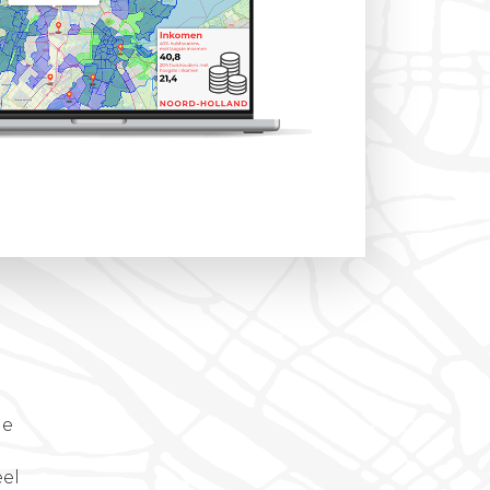
de
eel