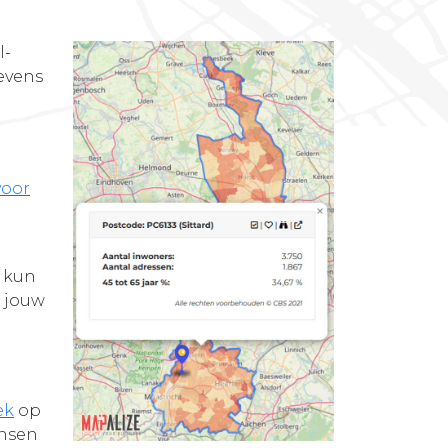
l-
evens
voor
s kun
n jouw
ek
op
ensen