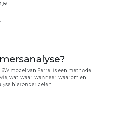
n je
e
nemersanalyse?
t 6W model van Ferrel is een methode
 wie, wat, waar, wanneer, waarom en
lyse hieronder delen: