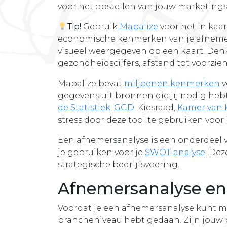
voor het opstellen van jouw marketings
Tip!
Gebruik
Mapalize
voor het in kaa
economische kenmerken van je afnemers
visueel weergegeven op een kaart. Denk 
gezondheidscijfers, afstand tot voorzie
Mapalize bevat
miljoenen
kenmerken
v
gegevens uit bronnen die jij nodig heb
de Statistiek
,
GGD
, Kiesraad,
Kamer van
stress door deze tool te gebruiken voo
Een afnemersanalyse is een onderdeel 
je gebruiken voor je
SWOT-analyse
. De
strategische bedrijfsvoering.
Afnemersanalyse e
Voordat je een afnemersanalyse kunt ma
brancheniveau hebt gedaan. Zijn jouw 