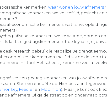
eografische kenmerken:
waar wonen jouw afnemers
?
emografische kenmerken: welke leeftijd, geslacht en
fnemers?
ociaal-economische kenmerken: wat is het opleiding
fnemers?
sychografische kenmerken: welke waarde, normen en
n als laatste gedragskenmerken: hoe loyaal zijn jouw
je desk research gebruik je Mapalize. Je brengt eenv
al-economische kenmerken met 1 druk op de knop in
bineerd in 1 tool. Het scheelt je enorme veel uitzoekw
ografische en gedragskenmerken van jouw afnemers 
 research. Stel een enquête op. Hier bestaan tegenwoo
eymonkey
,
Feedier
en
Mopinion
). Maar je kunt ook ki
ande afnemers. Of ga de straat op en ondervraag pot