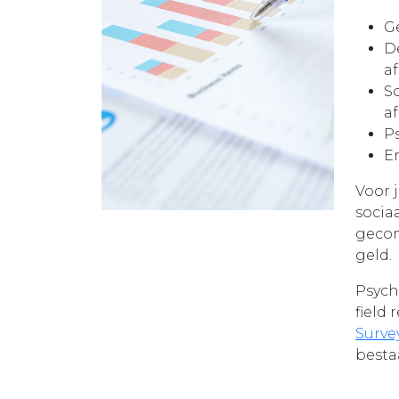
G
D
a
S
a
P
E
Voor 
socia
gecom
geld.
Psych
field
Surv
besta