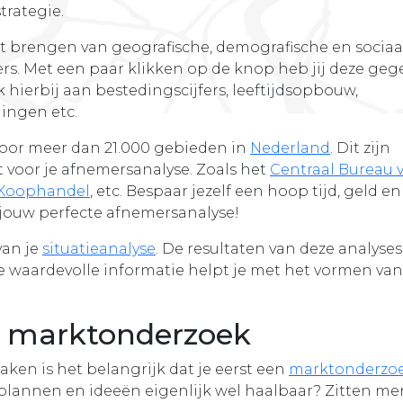
trategie.
rt brengen van geografische, demografische en sociaa
. Met een paar klikken op de knop heb jij deze geg
hierbij aan bestedingscijfers, leeftijdsopbouw,
ningen etc.
oor meer dan 21.000 gebieden in
Nederland
. Dit zijn
t voor je afnemersanalyse. Zoals het
Centraal Bureau 
 Koophandel
, etc. Bespaar jezelf een hoop tijd, geld en
r jouw perfecte afnemersanalyse!
van je
situatieanalyse
. De resultaten van deze analyse
ze waardevolle informatie helpt je met het vormen va
n marktonderzoek
ken is het belangrijk dat je eerst een
marktonderzo
plannen en ideeën eigenlijk wel haalbaar? Zitten m