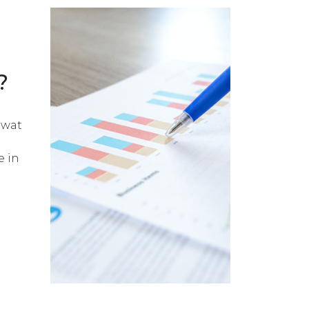
?
 wat
e in