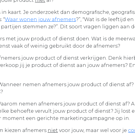
jouw product
niet
af?
s in kaart. Je onderzoekt dan demografische, geograf
 “
Waar wonen jouw afnemers
?”, “Wat is de leeftijd
 partijen stemmen ze?”. Dit soort vragen liggen aan 
rs met jouw product of dienst doen. Wat is de meerw
ienst vaak of weinig gebruikt door de afnemers?
fnemers jouw product of dienst verkrijgen. Denk hierb
erkoop jij je product of dienst aan jouw afnemers? E
 Wanneer nemen afnemers jouw product of dienst af?
s?
Waarom nemen afnemers jouw product of dienst af? Al
lke behoefte vervult jouw product of dienst? Jij lost
ter moment een gerichte marketingcampagne op in.
m kiezen afnemers
niet
voor jouw, maar wel voor je
co