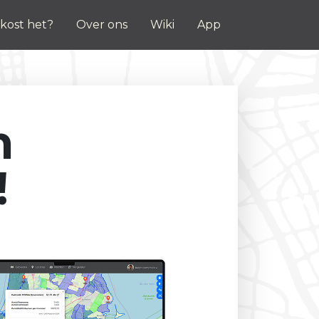
kost het?
Over ons
Wiki
App
n
!