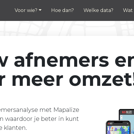
Voor wie?
Hoe dan?
Welke data?
Wat 
w afnemers e
r meer omzet
emersanalyse met Mapalize
en waardoor je beter in kunt
e klanten.