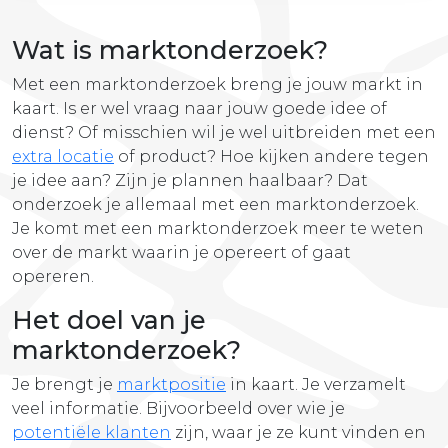
Wat is marktonderzoek?
Met een marktonderzoek breng je jouw markt in
kaart. Is er wel vraag naar jouw goede idee of
dienst? Of misschien wil je wel uitbreiden met een
extra locatie
of product? Hoe kijken andere tegen
je idee aan? Zijn je plannen haalbaar? Dat
onderzoek je allemaal met een marktonderzoek.
Je komt met een marktonderzoek meer te weten
over de markt waarin je opereert of gaat
opereren.
Het
do
el
van
je
mark
t
onder
zo
ek
?
Je brengt je
marktpositie
in kaart. Je verzamelt
veel informatie. Bijvoorbeeld over wie je
potentiële klanten
zijn, waar je ze kunt vinden en